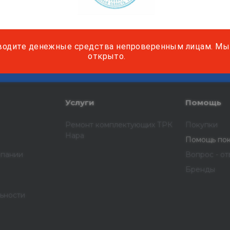
водите денежные средства непроверенным лицам. Мы 
м о наших услугах, видах работ и типовых проектах
открыто.
дивидуальное предложение!
Услуги
Помощь
Ремонт комплектующих ТРК
Покупки
Нара
Помощь по
мпании
Вопрос - от
Бренды
ьности