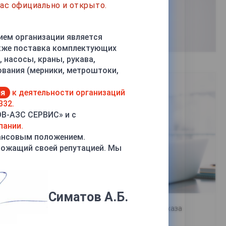
ас официально и открыто.
ием организации является
акже поставка комплектующих
 насосы, краны, рукава,
ования (мерники, метроштоки,
ия
к деятельности организаций
332.
ОВ-АЗС СЕРВИС» и с
пании.
ансовым положением.
рожащий своей репутацией. Мы
Симатов А.Б.
Статус и отмена заказа