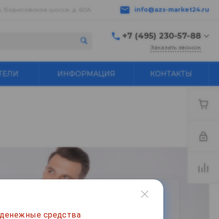
в, Борисовское шоссе, д. 60А
info@azs-market24.ru
+7 (495) 230-57-88
Заказать звонок
+7 (495) 230-57-88
ТЕЛИ
ИНФОРМАЦИЯ
КОНТАКТЫ
г. Серпухов,
Борисовское шоссе, д.
60А
пн-пт с 9:00 до 18:00 ---
+7 496 776-18-83
Бухгалтер buh@azs-
market24.ru
info@azs-market24.ru
 денежные средства