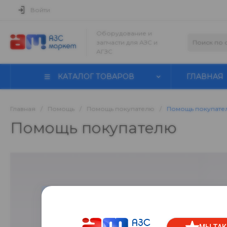
Войти
Оборудование и
запчасти для АЗС и
АГЗС
КАТАЛОГ ТОВАРОВ
ГЛАВНАЯ
Главная
/
Помощь
/
Помощь покупателю
/
Помощь покупате
Помощь покупателю
Поможем разобрать
Ответы нас интересующие вас вопросы в спис