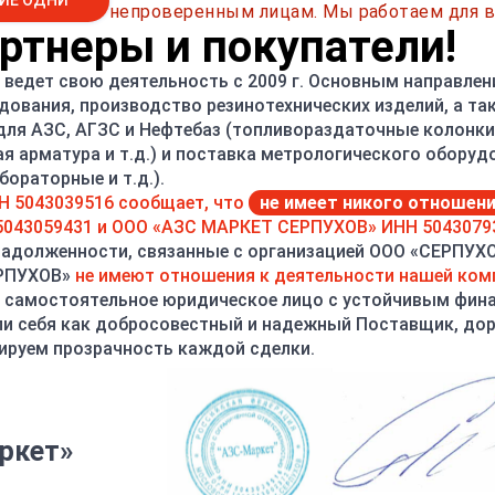
ИЕ ОДНИ
непроверенным лицам. Мы работаем для в
тнеры и покупатели!
ведет свою деятельность с 2009 г. Основным направлен
дования, производство резинотехнических изделий, а т
 для АЗС, АГЗС и Нефтебаз (топливораздаточные колонки,
ая арматура и т.д.) и поставка метрологического оборуд
ораторные и т.д.).
Н 5043039516 сообщает, что
не имеет никого отношен
043059431 и ООО «АЗС МАРКЕТ СЕРПУХОВ» ИНН 5043079
задолженности, связанные с организацией ООО «СЕРПУХ
ЕРПУХОВ»
не имеют отношения к деятельности нашей ком
 самостоятельное юридическое лицо с устойчивым фин
и себя как добросовестный и надежный Поставщик, до
ируем прозрачность каждой сделки.
ркет»
ак заказать товар
Оплата