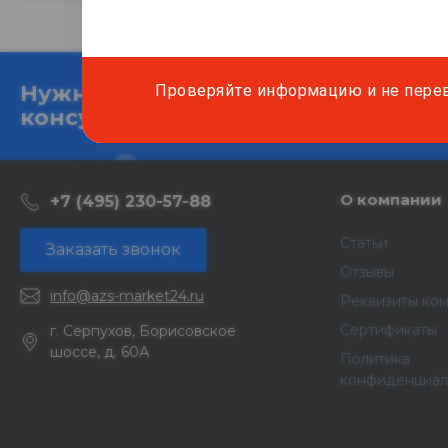
Нужна
Проверяйте информацию и не пере
Подробно расскаже
консультация?
и подготовим ин
О компании
+7 (495) 230-57-88
Статьи
Заказать звонок
Отзывы
info@azs-market24.ru
Реквизиты ко
Сертификаты
г. Серпухов, Борисовское
шоссе, д. 60А
Политика
конфиденциал