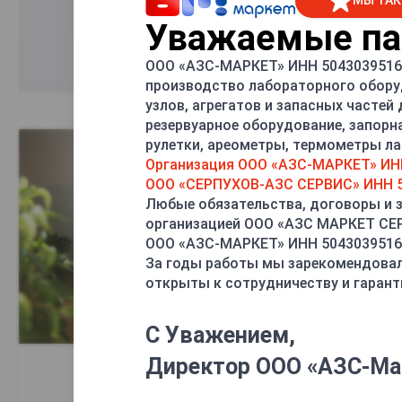
МЫ ТАК
Уважаемые пар
ООО «АЗС-МАРКЕТ» ИНН 5043039516 
производство лабораторного обору
узлов, агрегатов и запасных частей
резервуарное оборудование, запорн
рулетки, ареометры, термометры лаб
Организация ООО «АЗС-МАРКЕТ» ИН
ООО «СЕРПУХОВ-АЗС СЕРВИС» ИНН 5
Любые обязательства, договоры и 
организацией ООО «АЗС МАРКЕТ С
ООО «АЗС-МАРКЕТ» ИНН 5043039516
За годы работы мы зарекомендовал
открыты к сотрудничеству и гарант
С Уважением,
Директор ООО «АЗС-Ма
Регистрация и вход
К