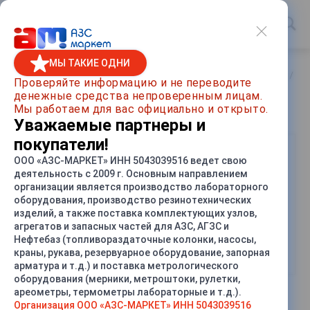
МЫ ТАКИЕ ОДНИ
Главная
/
Каталог товаров
/
Насосы и насосные агрегаты
/
На
Проверяйте информацию и не переводите
денежные средства непроверенным лицам.
Насосы серии КМН и КМ
Мы работаем для вас официально и открыто.
Уважаемые партнеры и
покупатели!
ООО «АЗС-МАРКЕТ» ИНН 5043039516 ведет свою
деятельность с 2009 г. Основным направлением
организации является производство лабораторного
оборудования, производство резинотехнических
изделий, а также поставка комплектующих узлов,
агрегатов и запасных частей для АЗС, АГЗС и
Нефтебаз (топливораздаточные колонки, насосы,
НАСОС КМН
(8)
Насосы КМ
(2)
краны, рукава, резервуарное оборудование, запорная
арматура и т.д.) и поставка метрологического
оборудования (мерники, метроштоки, рулетки,
ареометры, термометры лабораторные и т.д.).
Организация ООО «АЗС-МАРКЕТ» ИНН 5043039516