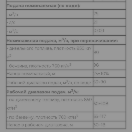
Подача номинальная (по воде):
3
75
- м
/ч
- л/с
21
3
0,021
- м
/с
3
Номинальная подача, м
/ч, при перекачивании:
- дизельного топлива, плотность 850 кг/
90
3
м
3
98
- бензина, плотность 760 кг/м
Напор номинальный, м
25±10%
3
50÷90
Рабочий диапазон подач, м
/ч, по воде
3
Рабочий диапазон подач, м
/ч:
- по дизельному топливу, плотность 850
60÷108
3
кг/м
3
65÷117
- по бензину, плотность 760 кг/м
Напор в рабочем диапазоне, м
30÷18