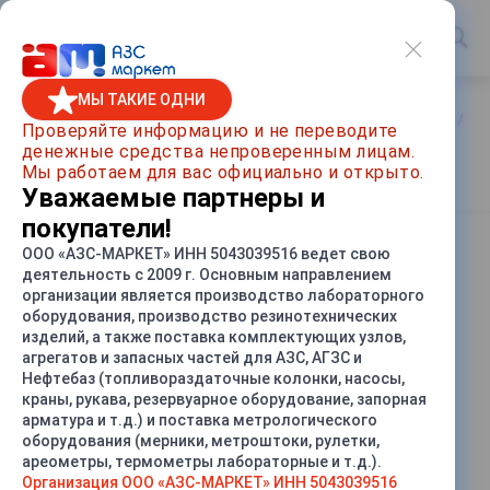
МЫ ТАКИЕ ОДНИ
Главная
/
Каталог товаров
/
Насосы и насосные агрегаты
/
На
Проверяйте информацию и не переводите
денежные средства непроверенным лицам.
КМН 100-80-160 (11кВт)
Мы работаем для вас официально и открыто.
Уважаемые партнеры и
покупатели!
ООО «АЗС-МАРКЕТ» ИНН 5043039516 ведет свою
СРАВНИТЬ
деятельность с 2009 г. Основным направлением
организации является производство лабораторного
оборудования, производство резинотехнических
изделий, а также поставка комплектующих узлов,
агрегатов и запасных частей для АЗС, АГЗС и
Нефтебаз (топливораздаточные колонки, насосы,
краны, рукава, резервуарное оборудование, запорная
арматура и т.д.) и поставка метрологического
оборудования (мерники, метроштоки, рулетки,
ареометры, термометры лабораторные и т.д.).
Организация ООО «АЗС-МАРКЕТ» ИНН 5043039516