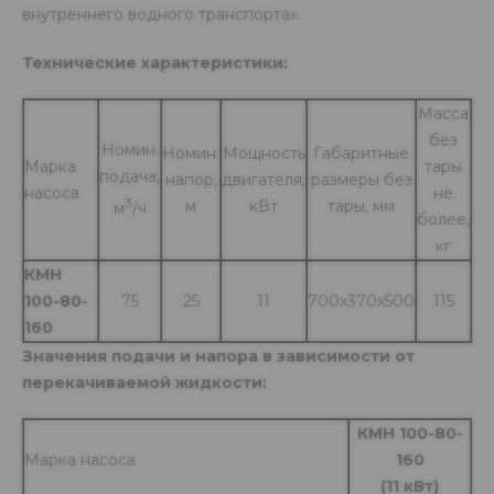
внутреннего водного транспорта».
Технические характеристики:
Масса
без
Номин.
Номин.
Мощность
Габаритные
Марка
тары
подача,
напор,
двигателя,
размеры без
насоса
не
3
м
кВт
тары, мм
м
/ч
более,
кг
КМН
100-80-
75
25
11
700х370х500
115
160
Значения подачи и напора в зависимости от
перекачиваемой жидкости:
КМН 100-80-
Марка насоса
160
(11 кВт)