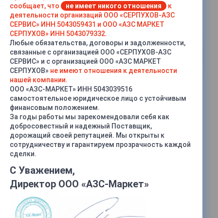
сообщает, что
не имеет никого отношения
к
деятельности организаций ООО «СЕРПУХОВ-АЗС
СЕРВИС» ИНН 5043059431 и ООО «АЗС МАРКЕТ
СЕРПУХОВ» ИНН 5043079332.
Любые обязательства, договоры и задолженности,
связанные с организацией ООО «СЕРПУХОВ-АЗС
СЕРВИС» и с организацией ООО «АЗС МАРКЕТ
СЕРПУХОВ»
не имеют отношения к деятельности
нашей компании.
ООО «АЗС-МАРКЕТ» ИНН 5043039516
самостоятельное юридическое лицо с устойчивым
финансовым положением.
За годы работы мы зарекомендовали себя как
добросовестный и надежный Поставщик,
дорожащий своей репутацией. Мы открыты к
сотрудничеству и гарантируем прозрачность каждой
сделки.
С Уважением,
Директор ООО «АЗС-Маркет»
Характеристики
Мощность двигателя, кВт
—
11
Производительность, м3/ч
—
75