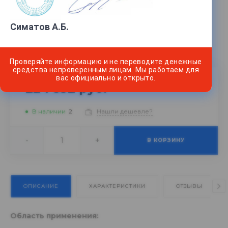
Масса, кг
—
115
Виды топлива
—
для перекачивания бензина, керосина,
Симатов А.Б.
дизельного топлива, спиртов
Питание
—
380
Проверяйте информацию и не переводите денежные
средства непроверенным лицам. Мы работаем для
вас официально и открыто.
224 532 руб.
В наличии
2
Нашли дешевле?
-
+
В КОРЗИНУ
ОПИСАНИЕ
ХАРАКТЕРИСТИКИ
ОТЗЫВЫ
Область применения: