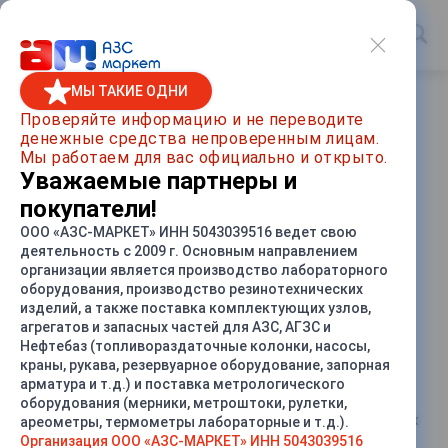
МЫ ТАКИЕ ОДНИ
Главная
/
О компании
/
Политика конфиденциальности
Проверяйте информацию и не переводите
денежные средства непроверенным лицам.
Политика конфиденциальности
Мы работаем для вас официально и открыто.
Уважаемые партнеры и
Согласие на обработку
покупатели!
персональных данных
ООО «АЗС-МАРКЕТ» ИНН 5043039516 ведет свою
деятельность с 2009 г. Основным направлением
организации является производство лабораторного
Я, заполняя форму на сайте АЗС Маркет, даю свое
оборудования, производство резинотехнических
согласие администратору сайта АЗС Маркет, в
изделий, а также поставка комплектующих узлов,
соответствии с Федеральным законом от 27.07.2006
агрегатов и запасных частей для АЗС, АГЗС и
152-ФЗ «О персональных данных», на обработку,
Нефтебаз (топливораздаточные колонки, насосы,
хранение и передачу третьим лицам через Интернет
краны, рукава, резервуарное оборудование, запорная
моих персональных данных. Я подтверждаю, что, даю
арматура и т.д.) и поставка метрологического
такое согласие, действуя по своей воле и в своем
оборудования (мерники, метроштоки, рулетки,
интересе. Целью предоставления мною персональных
ареометры, термометры лабораторные и т.д.).
данных является установление связи с
Организация ООО «АЗС-МАРКЕТ» ИНН 5043039516