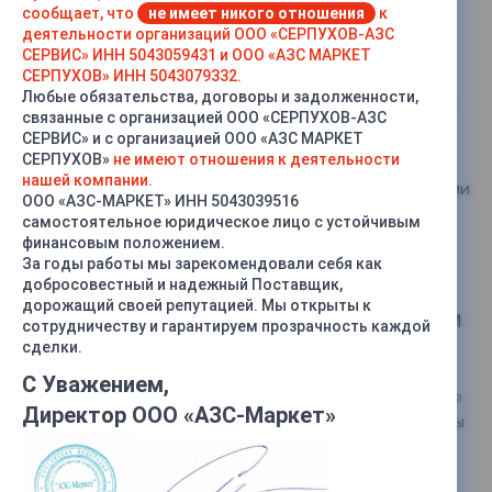
администратором сайта azs-market24.ru, включая
сообщает, что
не имеет никого отношения
к
направление уведомлений, запросов, касающихся
деятельности организаций ООО «СЕРПУХОВ-АЗС
СЕРВИС» ИНН 5043059431 и ООО «АЗС МАРКЕТ
использования сайта, оказания услуг. Настоящим, я
СЕРПУХОВ» ИНН 5043079332.
признаю и подтверждаю, что я самостоятельно и
Любые обязательства, договоры и задолженности,
полностью несу ответственность за предоставленные
связанные с организацией ООО «СЕРПУХОВ-АЗС
мною персональные данные, включая их полноту,
СЕРВИС» и с организацией ООО «АЗС МАРКЕТ
достоверность, недвусмысленность и относимость
СЕРПУХОВ»
не имеют отношения к деятельности
непосредственно ко мне. Я подтверждаю, что
нашей компании.
ознакомлен с правами и обязанностями, в соответствии
ООО «АЗС-МАРКЕТ» ИНН 5043039516
с Федеральным законом «О персональных данных», в
самостоятельное юридическое лицо с устойчивым
т.ч. порядком отзыва согласия на сбор и обработку
финансовым положением.
персональных данных.
За годы работы мы зарекомендовали себя как
добросовестный и надежный Поставщик,
дорожащий своей репутацией. Мы открыты к
Политика в отношении обработки
сотрудничеству и гарантируем прозрачность каждой
данных
сделки.
С Уважением,
Настоящим в соответствии с Федеральным законом №
Директор ООО «АЗС-Маркет»
152-ФЗ «О персональных данных» от 27.07.2006 года Вы
подтверждаете свое согласие на обработку
компанией АЗС Маркет персональных данных: сбор,
систематизацию, накопление, хранение, уточнение