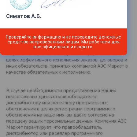
(обновление, изменение), использование, передачу
исключительно в целях продажи программного
Симатов А.Б.
обеспечения на Ваше имя, как это описано ниже,
блокирование, обезличивание, уничтожение.
Проверяйте информацию и не переводите денежные
Компания АЗС Маркет гарантирует
средства непроверенным лицам. Мы работаем для
вас официально и открыто.
конфиденциальность получаемой информации.
Обработка персональных данных осуществляется в
целях эффективного исполнения заказов, договоров и
иных обязательств, принятых компанией АЗС Маркет в
качестве обязательных к исполнению.
В случае необходимости предоставления Ваших
персональных данных правообладателю,
дистрибьютору или реселлеру программного
обеспечения в целях регистрации программного
обеспечения на ваше имя, вы даёте согласие на
передачу ваших персональных данных. Компания АЗС
Маркет гарантирует, что правообладатель,
дистрибьютор или реселлер программного