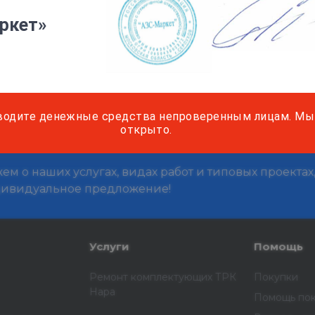
ркет»
ь, г. Серпухов, Борисовское шоссе, 60А
водите денежные средства непроверенным лицам. Мы 
открыто.
м о наших услугах, видах работ и типовых проектах
дивидуальное предложение!
Услуги
Помощь
Ремонт комплектующих ТРК
Покупки
Нара
Помощь по