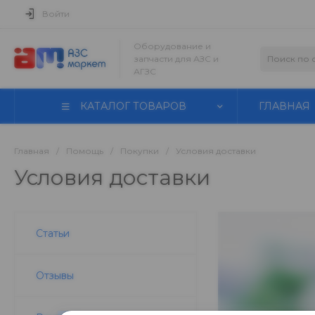
Войти
Оборудование и
запчасти для АЗС и
АГЗС
КАТАЛОГ ТОВАРОВ
ГЛАВНАЯ
Главная
/
Помощь
/
Покупки
/
Условия доставки
Условия доставки
Статьи
Отзывы