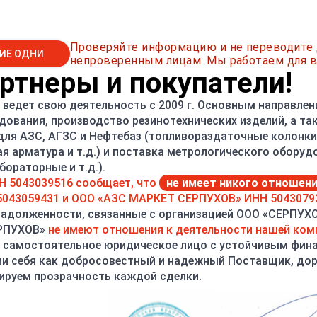
Проверяйте информацию и не переводите
ИЕ ОДНИ
непроверенным лицам. Мы работаем для в
тнеры и покупатели!
ведет свою деятельность с 2009 г. Основным направлен
о транспортной компании:
дования, производство резинотехнических изделий, а т
 для АЗС, АГЗС и Нефтебаз (топливораздаточные колонки,
сплатная. Комплектация и отправка заказа в ТК осуществляе
ая арматура и т.д.) и поставка метрологического оборуд
ораторные и т.д.).
доставки зависит от габаритов оборудования, транспортной 
Н 5043039516 сообщает, что
не имеет никого отношен
043059431 и ООО «АЗС МАРКЕТ СЕРПУХОВ» ИНН 5043079
дование транспортными компаниями:
задолженности, связанные с организацией ООО «СЕРПУХ
ЕРПУХОВ»
не имеют отношения к деятельности нашей ком
 самостоятельное юридическое лицо с устойчивым фин
и себя как добросовестный и надежный Поставщик, до
ируем прозрачность каждой сделки.
иция