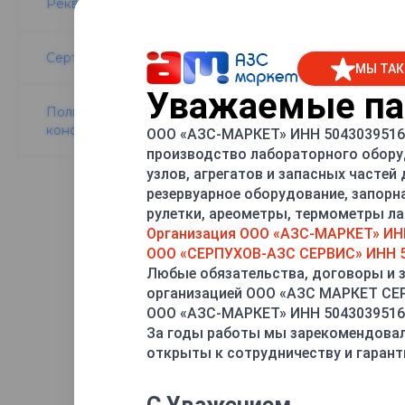
Реквизиты компании
Сертификаты
МЫ ТАК
Уважаемые пар
Политика
конфиденциальности
ООО «АЗС-МАРКЕТ» ИНН 5043039516 
Доставка д
производство лабораторного обору
узлов, агрегатов и запасных частей
Доставка до ТК бе
резервуарное оборудование, запорн
рулетки, ареометры, термометры лаб
Срок и стоимость 
Организация ООО «АЗС-МАРКЕТ» ИН
ООО «СЕРПУХОВ-АЗС СЕРВИС» ИНН 5
Отправляем обору
Любые обязательства, договоры и 
организацией ООО «АЗС МАРКЕТ С
Деловые Линии
ООО «АЗС-МАРКЕТ» ИНН 5043039516
ПЭК
За годы работы мы зарекомендовал
Кит
открыты к сотрудничеству и гарант
ЖелДорЭкспед
Энергия
и др.