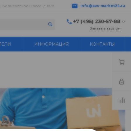
в, Борисовское шоссе, д. 60А
info@azs-market24.ru
+7 (495) 230-57-88
Заказать звонок
+7 (495) 230-57-88
ТЕЛИ
ИНФОРМАЦИЯ
КОНТАКТЫ
г. Серпухов,
Борисовское шоссе, д.
60А
пн-пт с 9:00 до 18:00 ---
+7 496 776-18-83
Бухгалтер buh@azs-
market24.ru
info@azs-market24.ru