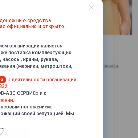
 денежные средства
ас официально и открыто.
ием организации является
акже поставка комплектующих
 насосы, краны, рукава,
тся на следующий день после подтверждения заказа.
ования (мерники, метроштоки,
компании и удаленности региона.
ия
к деятельности организаций
332.
ОВ-АЗС СЕРВИС» и с
пании.
ансовым положением.
рожащий своей репутацией. Мы