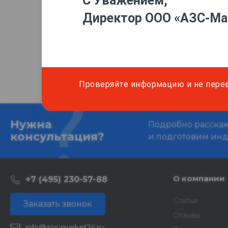
С Уважением,
Директор ООО «АЗС-Ма
Самовывоз:
Московская област
Проверяйте информацию и не пере
Нужна
Подробно расскаже
консультация?
и подготовим ин
О компании
+7 (495) 230-57-88
Статьи
Заказать звонок
Отзывы
info@azs-market24.ru