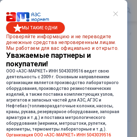
МЫ ТАКИЕ ОДНИ
Главная
/
Каталог товаров
/
Оборудование для нефтебаз
/
А
Проверяйте информацию и не переводите
денежные средства непроверенным лицам.
С обогревом
Мы работаем для вас официально и открыто.
Уважаемые партнеры и
покупатели!
ООО «АЗС-МАРКЕТ» ИНН 5043039516 ведет свою
деятельность с 2009 г. Основным направлением
организации является производство лабораторного
оборудования, производство резинотехнических
изделий, а также поставка комплектующих узлов,
агрегатов и запасных частей для АЗС, АГЗС и
Нефтебаз (топливораздаточные колонки, насосы,
Автоматизированный
Автоматизированный
краны, рукава, резервуарное оборудование, запорная
топливо-наливной
топливо-наливной
арматура и т.д.) и поставка метрологического
комплекс. Верхний налив на
комплекс. Верхний налив на
оборудования (мерники, метроштоки, рулетки,
две стороны
(2)
одну сторону
(2)
ареометры, термометры лабораторные и т.д.).
Организация ООО «АЗС-МАРКЕТ» ИНН 5043039516