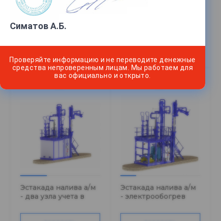
Эстакада налива а/м
Эстакада налива а/м
- узел учета в боксе
- электрообогрев
Симатов А.Б.
(Одна площадка)
узла учета
ЗАКАЗАТЬ
ЗАКАЗАТЬ
Проверяйте информацию и не переводите денежные
средства непроверенным лицам. Мы работаем для
вас официально и открыто.
Эстакада налива а/м
Эстакада налива а/м
- два узла учета в
- электрообогрев
боксе (Две
узла учета (Две
площадки)
площадки)