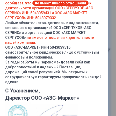
сообщает, что
не имеет никого отношения
к
деятельности организаций ООО «СЕРПУХОВ-АЗС
СЕРВИС» ИНН 5043059431 и ООО «АЗС МАРКЕТ
СЕРПУХОВ» ИНН 5043079332.
Любые обязательства, договоры и задолженности,
связанные с организацией ООО «СЕРПУХОВ-АЗС
Автоматизированный
СЕРВИС» и с организацией ООО «АЗС МАРКЕТ
топливо-наливной
СЕРПУХОВ»
не имеют отношения к деятельности
комплекс. Несколько
нашей компании.
площадок
(2)
ООО «АЗС-МАРКЕТ» ИНН 5043039516
Сортировка
самостоятельное юридическое лицо с устойчивым
финансовым положением.
За годы работы мы зарекомендовали себя как
добросовестный и надежный Поставщик,
дорожащий своей репутацией. Мы открыты к
сотрудничеству и гарантируем прозрачность каждой
сделки.
С Уважением,
Директор ООО «АЗС-Маркет»