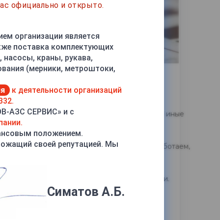
ас официально и открыто.
ием организации является
акже поставка комплектующих
 насосы, краны, рукава,
ования (мерники, метроштоки,
и и производителей товаров.
ия
к деятельности организаций
332.
ОВ-АЗС СЕРВИС» и с
одробно рассказываем, как выполняем те или иные
пании.
ансовым положением.
рожащий своей репутацией. Мы
осы. Сколько стоит дом построить, как мы работаем,
ленной в нашем интернет-магазине продукции.
Симатов А.Б.