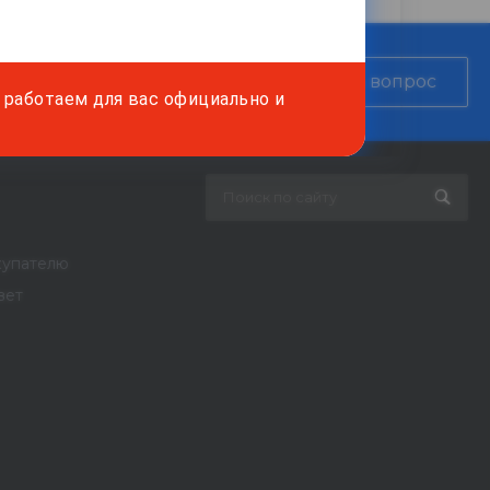
, рассчитаем стоимость
Задать вопрос
работаем для вас официально и
купателю
вет