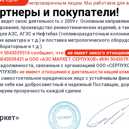
ИЕ ОДНИ
непроверенным лицам. Мы работаем для в
тнеры и покупатели!
ведет свою деятельность с 2009 г. Основным направлен
дования, производство резинотехнических изделий, а т
 для АЗС, АГЗС и Нефтебаз (топливораздаточные колонки,
ая арматура и т.д.) и поставка метрологического оборуд
ораторные и т.д.).
вы можете задать нам свой вопрос, а также посмотреть стать
Н 5043039516 сообщает, что
не имеет никого отношен
043059431 и ООО «АЗС МАРКЕТ СЕРПУХОВ» ИНН 5043079
задолженности, связанные с организацией ООО «СЕРПУХ
дел, в котором мы делимся секретами нашего мастерства и п
ЕРПУХОВ»
не имеют отношения к деятельности нашей ком
 самостоятельное юридическое лицо с устойчивым фин
и себя как добросовестный и надежный Поставщик, до
 подраздел, в котором собраны самые частозадаваемые вопр
ируем прозрачность каждой сделки.
все.
И
- раздел где собран список производителей всей представ
ркет»