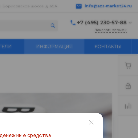
в, Борисовское шоссе, д. 60А
info@azs-market24.ru
+7 (495) 230-57-88
Заказать звонок
+7 (495) 230-57-88
ТЕЛИ
ИНФОРМАЦИЯ
КОНТАКТЫ
г. Серпухов,
Борисовское шоссе, д.
60А
пн-пт с 9:00 до 18:00 ---
+7 496 776-18-83
Бухгалтер buh@azs-
market24.ru
info@azs-market24.ru
 денежные средства