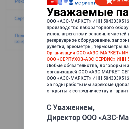
МЫ ТАК
Реквизиты компании
Уважаемые пар
Сертификаты
ООО «АЗС-МАРКЕТ» ИНН 5043039516 
производство лабораторного обору
узлов, агрегатов и запасных частей
Политика
резервуарное оборудование, запорн
конфиденциальности
рулетки, ареометры, термометры лаб
В данном разделе 
Организация ООО «АЗС-МАРКЕТ» ИН
ООО «СЕРПУХОВ-АЗС СЕРВИС» ИНН 5
Любые обязательства, договоры и 
СТАТЬИ
— подраз
организацией ООО «АЗС МАРКЕТ С
работы.
ООО «АЗС-МАРКЕТ» ИНН 5043039516
За годы работы мы зарекомендовал
ВОПРОС-ОТВЕТ
—
открыты к сотрудничеству и гарант
гарантии и вот это 
ПРОИЗВОДИТЕЛ
С Уважением,
Директор ООО «АЗС-Ма