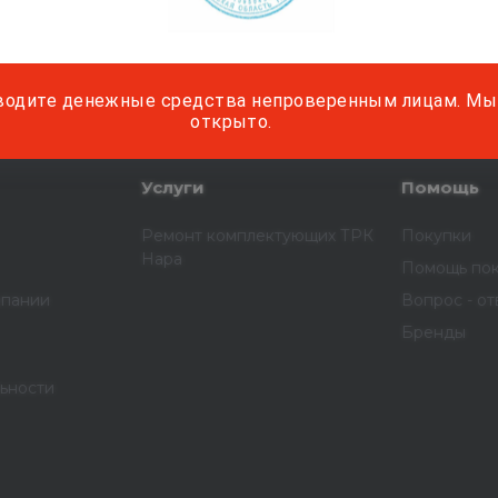
м о наших услугах, видах работ и типовых проектах
дивидуальное предложение!
водите денежные средства непроверенным лицам. Мы 
открыто.
Услуги
Помощь
Ремонт комплектующих ТРК
Покупки
Нара
Помощь по
мпании
Вопрос - от
Бренды
ьности