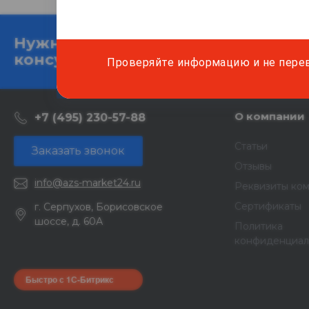
Нужна
Подробно расскаже
консультация?
и подготовим ин
Проверяйте информацию и не пере
О компании
+7 (495) 230-57-88
Статьи
Заказать звонок
Отзывы
info@azs-market24.ru
Реквизиты ко
Сертификаты
г. Серпухов, Борисовское
шоссе, д. 60А
Политика
конфиденциал
Быстро с 1С-Битрикс