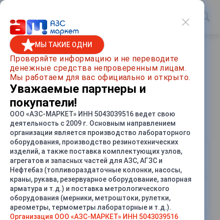
МЫ ТАКИЕ ОДНИ
Главная
/
Помощь
/
Бренды
/
Нара
Проверяйте информацию и не переводите
денежные средства непроверенным лицам.
Нара
Мы работаем для вас официально и открыто.
Уважаемые партнеры и
покупатели!
ООО «АЗС-МАРКЕТ» ИНН 5043039516 ведет свою
Разделы с товарами Нара
деятельность с 2009 г. Основным направлением
организации является производство лабораторного
оборудования, производство резинотехнических
изделий, а также поставка комплектующих узлов,
Топливораздаточные колонки
агрегатов и запасных частей для АЗС, АГЗС и
Нара
Нефтебаз (топливораздаточные колонки, насосы,
краны, рукава, резервуарное оборудование, запорная
арматура и т.д.) и поставка метрологического
Запасные части к ТРК НАРА
оборудования (мерники, метроштоки, рулетки,
ареометры, термометры лабораторные и т.д.).
Организация ООО «АЗС-МАРКЕТ» ИНН 5043039516