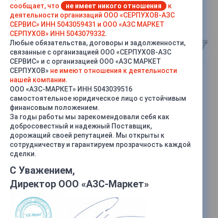
сообщает, что
не имеет никого отношения
к
деятельности организаций ООО «СЕРПУХОВ-АЗС
Товары Нара
СЕРВИС» ИНН 5043059431 и ООО «АЗС МАРКЕТ
СЕРПУХОВ» ИНН 5043079332.
Любые обязательства, договоры и задолженности,
связанные с организацией ООО «СЕРПУХОВ-АЗС
СЕРВИС» и с организацией ООО «АЗС МАРКЕТ
СЕРПУХОВ»
не имеют отношения к деятельности
нашей компании.
ООО «АЗС-МАРКЕТ» ИНН 5043039516
самостоятельное юридическое лицо с устойчивым
финансовым положением.
За годы работы мы зарекомендовали себя как
добросовестный и надежный Поставщик,
дорожащий своей репутацией. Мы открыты к
сотрудничеству и гарантируем прозрачность каждой
сделки.
С Уважением,
Электродвигатель и
Фильтрующие
Директор ООО «АЗС-Маркет»
комплектующие
элементы ТРК НАРА
8 100 руб.
110 руб.