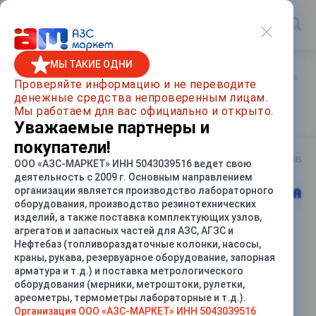
МЫ ТАКИЕ ОДНИ
Главная
/
Каталог товаров
/
Топливораздаточные колонки
/
Проверяйте информацию и не переводите
денежные средства непроверенным лицам.
ТРК Нара 27 М1ЭБ
Мы работаем для вас официально и открыто.
Уважаемые партнеры и
покупатели!
Артикул
27М1ЭБ
ООО «АЗС-МАРКЕТ» ИНН 5043039516 ведет свою
деятельность с 2009 г. Основным направлением
организации является производство лабораторного
оборудования, производство резинотехнических
изделий, а также поставка комплектующих узлов,
агрегатов и запасных частей для АЗС, АГЗС и
Нефтебаз (топливораздаточные колонки, насосы,
СРАВНИТЬ
краны, рукава, резервуарное оборудование, запорная
арматура и т.д.) и поставка метрологического
оборудования (мерники, метроштоки, рулетки,
ареометры, термометры лабораторные и т.д.).
Организация ООО «АЗС-МАРКЕТ» ИНН 5043039516