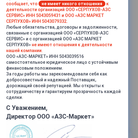
сообщает, что
не имеет никого отношения
к
деятельности организаций ООО «СЕРПУХОВ-АЗС
СЕРВИС» ИНН 5043059431 и ООО «АЗС МАРКЕТ
СЕРПУХОВ» ИНН 5043079332.
Любые обязательства, договоры и задолженности,
связанные с организацией ООО «СЕРПУХОВ-АЗС
СЕРВИС» и с организацией ООО «АЗС МАРКЕТ
СЕРПУХОВ»
не имеют отношения к деятельности
нашей компании.
ООО «АЗС-МАРКЕТ» ИНН 5043039516
самостоятельное юридическое лицо с устойчивым
финансовым положением.
За годы работы мы зарекомендовали себя как
добросовестный и надежный Поставщик,
дорожащий своей репутацией. Мы открыты к
сотрудничеству и гарантируем прозрачность каждой
сделки.
С Уважением,
Колесо центробежное насоса
СЦЛ-01 / СЦЛ-00
Директор ООО «АЗС-Маркет»