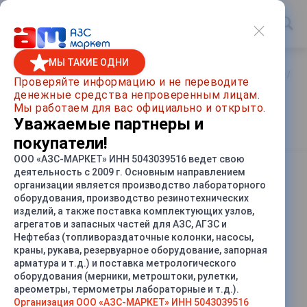
МЫ ТАКИЕ ОДНИ
Главная
/
Каталог товаров
/
Насосы и насосные агрегаты
/
За
Проверяйте информацию и не переводите
денежные средства непроверенным лицам.
Колесо центробежное насоса
Мы работаем для вас официально и открыто.
СЦЛ-01 / СЦЛ-00
Уважаемые партнеры и
покупатели!
ООО «АЗС-МАРКЕТ» ИНН 5043039516 ведет свою
деятельность с 2009 г. Основным направлением
СРАВНИТЬ
организации является производство лабораторного
оборудования, производство резинотехнических
изделий, а также поставка комплектующих узлов,
агрегатов и запасных частей для АЗС, АГЗС и
Нефтебаз (топливораздаточные колонки, насосы,
краны, рукава, резервуарное оборудование, запорная
арматура и т.д.) и поставка метрологического
оборудования (мерники, метроштоки, рулетки,
ареометры, термометры лабораторные и т.д.).
Организация ООО «АЗС-МАРКЕТ» ИНН 5043039516