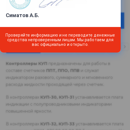
Под заказ
Нашли дешевле?
Симатов А.Б.
ЗАКАЗАТЬ
Проверяйте информацию и не переводите денежные
средства непроверенным лицам. Мы работаем для
вас официально и открыто.
ОПИСАНИЕ
ОТЗЫВЫ
ОПЛАТА
ДОСТАВ
Контроллеры КУП
предназначены для работы в
составе счетчиков
ППТ, ППО, ППВ
и служат
индикатором разового, суммарного и мгновенного
расхода жидкости проходящей через счетчик.
В контроллерах
КУП-30, КУП-31
устанавливается плата
индикации с полупроводниковыми индикаторами
повышенной яркости.
В контроллерах
КУП-32, КУП-33
устанавливается плата