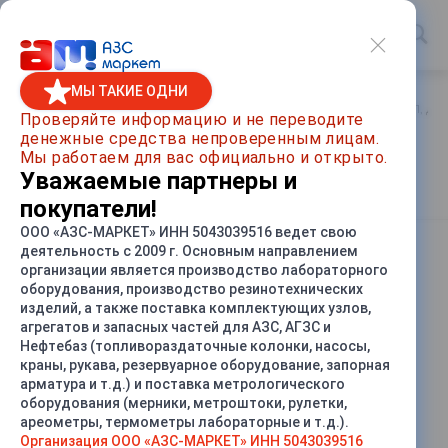
МЫ ТАКИЕ ОДНИ
Главная
/
Каталог товаров
/
Вторичные приборы УСС, КУП, ДИ,
Проверяйте информацию и не переводите
денежные средства непроверенным лицам.
Контроллеры КУП-31, КУП-32,
Мы работаем для вас официально и открыто.
КУП-33
Уважаемые партнеры и
покупатели!
ООО «АЗС-МАРКЕТ» ИНН 5043039516 ведет свою
деятельность с 2009 г. Основным направлением
СРАВНИТЬ
организации является производство лабораторного
оборудования, производство резинотехнических
изделий, а также поставка комплектующих узлов,
агрегатов и запасных частей для АЗС, АГЗС и
Нефтебаз (топливораздаточные колонки, насосы,
краны, рукава, резервуарное оборудование, запорная
арматура и т.д.) и поставка метрологического
оборудования (мерники, метроштоки, рулетки,
ареометры, термометры лабораторные и т.д.).
Организация ООО «АЗС-МАРКЕТ» ИНН 5043039516