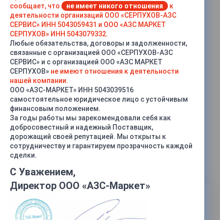
сообщает, что
не имеет никого отношения
к
деятельности организаций ООО «СЕРПУХОВ-АЗС
СЕРВИС» ИНН 5043059431 и ООО «АЗС МАРКЕТ
СЕРПУХОВ» ИНН 5043079332.
Любые обязательства, договоры и задолженности,
связанные с организацией ООО «СЕРПУХОВ-АЗС
СЕРВИС» и с организацией ООО «АЗС МАРКЕТ
СЕРПУХОВ»
не имеют отношения к деятельности
нашей компании.
ООО «АЗС-МАРКЕТ» ИНН 5043039516
самостоятельное юридическое лицо с устойчивым
финансовым положением.
За годы работы мы зарекомендовали себя как
добросовестный и надежный Поставщик,
дорожащий своей репутацией. Мы открыты к
КУП-31, КУП-32, КУП-33
Контроллеры универсально-
сотрудничеству и гарантируем прозрачность каждой
программируемые
сделки.
С Уважением,
Директор ООО «АЗС-Маркет»
88 000 руб.