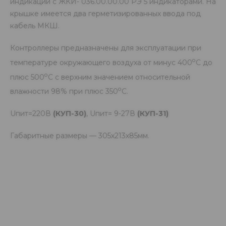
индикации с ЖКИ- 036.00.00.00 РЭ 5 индикаторами. На
крышке имеется два герметизированных ввода под
кабель МКШ.
Контроллеры предназначены для эксплуатации при
о
температуре окружающего воздуха от минус 400
С до
о
плюс 500
С с верхним значением относительной
о
влажности 98% при плюс 350
С.
Uпит=220В
(КУП-30)
, Uпит= 9-27В
(КУП-31)
Габаритные размеры — 305х213х85мм.