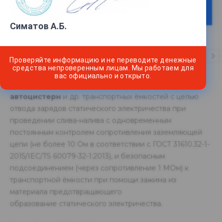
-
+
В КОРЗИНУ
Симатов А.Б.
ОПИСАНИЕ
ОТЗЫВЫ
ОПЛАТА
ДОСТАВ
Проверяйте информацию и не переводите денежные
средства непроверенным лицам. Мы работаем для
вас официально и открыто.
Устройство предназначено для заземления
автоцистерн
и др. транспортных ёмкостей с целью
отвода зарядов статического электричества при
проведении слива-налива с одновременным
постоянным контролем сопротивления заземляющей
цепи (не более 10 Ом в соответствии с ГОСТ 31610.32-1-
2015/IEC/TS 60079-32-1:2013), и безопасным
подсоединением (через сопротивление 1 МОм) к
транспортной ёмкости при помощи зажима из
материала предотвращающего
образование статического электричества.