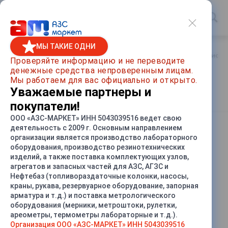
МЫ ТАКИЕ ОДНИ
Главная
/
Каталог товаров
/
Устройства заземления автоцист
Проверяйте информацию и не переводите
денежные средства непроверенным лицам.
Устройство заземления
Мы работаем для вас официально и открыто.
автоцистерн УЗА-4КМ
Уважаемые партнеры и
покупатели!
ООО «АЗС-МАРКЕТ» ИНН 5043039516 ведет свою
деятельность с 2009 г. Основным направлением
СРАВНИТЬ
организации является производство лабораторного
оборудования, производство резинотехнических
изделий, а также поставка комплектующих узлов,
агрегатов и запасных частей для АЗС, АГЗС и
Нефтебаз (топливораздаточные колонки, насосы,
краны, рукава, резервуарное оборудование, запорная
арматура и т.д.) и поставка метрологического
оборудования (мерники, метроштоки, рулетки,
ареометры, термометры лабораторные и т.д.).
Организация ООО «АЗС-МАРКЕТ» ИНН 5043039516