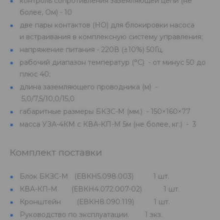
контроль сопротивления заземляющей цепи (не
более, Ом) - 10
две пары контактов (НО) для блокировки насоса
и встраивания в комплексную систему управления;
напряжение питания - 220В (±10%) 50Гц.
рабочий диапазон температур (°С) - от минус 50 до
плюс 40;
длина заземляющего проводника (м) -
5,0/7,5/10,0/15,0
габаритные размеры БКЗС-М (мм.) - 150×160×77
масса УЗА-4КМ с КВА-КП-М 5м (не более, кг.) - 3
Комплект поставки
Блок БКЗС-М (ЕВКН5.098.003) 1 шт.
КВА-КП-М (ЕВКН4.072.007-02) 1 шт.
Кронштейн (ЕВКН8.090.119) 1 шт.
Руководство по эксплуатации. 1 экз.