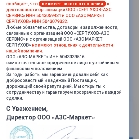
сообщает, что
не имеет никого отношения
к
деятельности организаций ООО «СЕРПУХОВ-АЗС
СЕРВИС» ИНН 5043059431 и ООО «АЗС МАРКЕТ
СЕРПУХОВ» ИНН 5043079332.
Любые обязательства, договоры и задолженности,
связанные с организацией ООО «СЕРПУХОВ-АЗС
СЕРВИС» и с организацией ООО «АЗС МАРКЕТ
СЕРПУХОВ»
не имеют отношения к деятельности
нашей компании.
ООО «АЗС-МАРКЕТ» ИНН 5043039516
самостоятельное юридическое лицо с устойчивым
финансовым положением.
За годы работы мы зарекомендовали себя как
добросовестный и надежный Поставщик,
дорожащий своей репутацией. Мы открыты к
Устройство заземления автоцистерн
УЗА-4КМ
сотрудничеству и гарантируем прозрачность каждой
сделки.
С Уважением,
31 800 руб.
Директор ООО «АЗС-Маркет»
В наличии
1
Нашли дешевле?