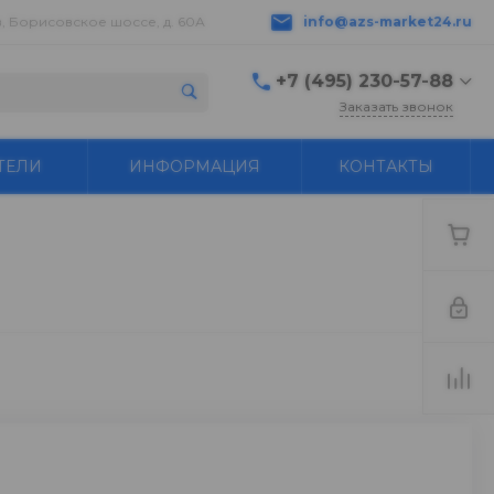
в, Борисовское шоссе, д. 60А
info@azs-market24.ru
+7 (495) 230-57-88
Заказать звонок
+7 (495) 230-57-88
ТЕЛИ
ИНФОРМАЦИЯ
КОНТАКТЫ
г. Серпухов,
Борисовское шоссе, д.
60А
пн-пт с 9:00 до 18:00 ---
+7 496 776-18-83
Бухгалтер buh@azs-
market24.ru
info@azs-market24.ru