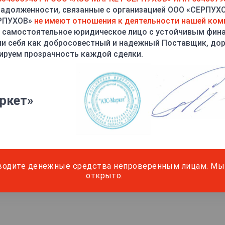
задолженности, связанные с организацией ООО «СЕРПУХ
ЕРПУХОВ»
не имеют отношения к деятельности нашей ком
 самостоятельное юридическое лицо с устойчивым фин
и себя как добросовестный и надежный Поставщик, до
ируем прозрачность каждой сделки.
ркет»
водите денежные средства непроверенным лицам. Мы 
открыто.