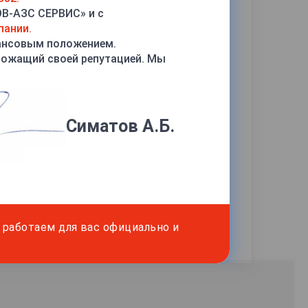
ОВ-АЗС СЕРВИС» и с
пании.
ансовым положением.
рожащий своей репутацией. Мы
Симатов А.Б.
работаем для вас официально и