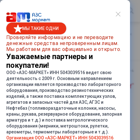
МЫ ТАКИЕ ОДНИ
Главная
/
Каталог товаров
/
Топливораздаточные колонки
/
Проверяйте информацию и не переводите
денежные средства непроверенным лицам.
ТРК Шельф 300-4 (Напорная)
Мы работаем для вас официально и открыто.
Уважаемые партнеры и
покупатели!
Артикул
Шельф 300-4
ООО «АЗС-МАРКЕТ» ИНН 5043039516 ведет свою
деятельность с 2009 г. Основным направлением
организации является производство лабораторного
оборудования, производство резинотехнических
изделий, а также поставка комплектующих узлов,
агрегатов и запасных частей для АЗС, АГЗС и
Нефтебаз (топливораздаточные колонки, насосы,
СРАВНИТЬ
краны, рукава, резервуарное оборудование, запорная
арматура и т.д.) и поставка метрологического
оборудования (мерники, метроштоки, рулетки,
ареометры, термометры лабораторные и т.д.).
Организация ООО «АЗС-МАРКЕТ» ИНН 5043039516