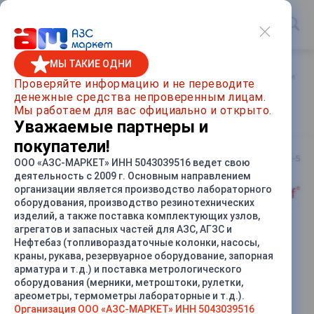
МЫ ТАКИЕ ОДНИ
Главная
/
Каталог товаров
/
Топливораздаточные колонки
/
Проверяйте информацию и не переводите
денежные средства непроверенным лицам.
ТРК Шельф 200-5 (Напорная)
Мы работаем для вас официально и открыто.
Уважаемые партнеры и
покупатели!
Артикул
Шельф 200-5
ООО «АЗС-МАРКЕТ» ИНН 5043039516 ведет свою
деятельность с 2009 г. Основным направлением
организации является производство лабораторного
оборудования, производство резинотехнических
изделий, а также поставка комплектующих узлов,
агрегатов и запасных частей для АЗС, АГЗС и
Нефтебаз (топливораздаточные колонки, насосы,
СРАВНИТЬ
краны, рукава, резервуарное оборудование, запорная
арматура и т.д.) и поставка метрологического
оборудования (мерники, метроштоки, рулетки,
ареометры, термометры лабораторные и т.д.).
Организация ООО «АЗС-МАРКЕТ» ИНН 5043039516