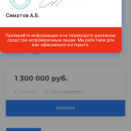
Характеристики
Симатов А.Б.
Видов топлива
—
5
Количество шлангов
—
10
Проверяйте информацию и не переводите денежные
Тип гидравлики
—
Напорная
средства непроверенным лицам. Мы работаем для
вас официально и открыто.
Производительность
—
50, 90
Масса, кг
—
600
1 300 000 руб.
Под заказ
Нашли дешевле?
ЗАКАЗАТЬ