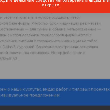
водите денежные средства непроверенным лицам. Мы 
открыто.
 диапазоном питающего напряжения 170—240 В. Силовая
и отсечка) клапана и мотора осуществляется
кой базе фирмы Mikrochip. Блок индикации реализован
 шестизначные — для суммы и объема, четырехзначные —
влен с использованием процессоров фирмы Atmel c
лючении питания с сохранением индикации на табло.
Dallas 3-х уровней. Возможна электронная юстировка
ией количества юстировок. Интерфейс связи с
/Shelf_V3.
м о наших услугах, видах работ и типовых проектах
дивидуальное предложение!