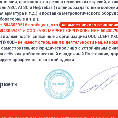
дования, производство резинотехнических изделий, а т
 для АЗС, АГЗС и Нефтебаз (топливораздаточные колонки,
ая арматура и т.д.) и поставка метрологического оборуд
ОТЗЫВЫ
ОПЛАТА
ДОСТАВКА
ораторные и т.д.).
Н 5043039516 сообщает, что
не имеет никого отношен
043059431 и ООО «АЗС МАРКЕТ СЕРПУХОВ» ИНН 5043079
задолженности, связанные с организацией ООО «СЕРПУХ
ЕРПУХОВ»
не имеют отношения к деятельности нашей ком
 самостоятельное юридическое лицо с устойчивым фин
и себя как добросовестный и надежный Поставщик, до
ируем прозрачность каждой сделки.
ой клавиатуры
 25мм)
я 15минут
ркет»
яются электронные