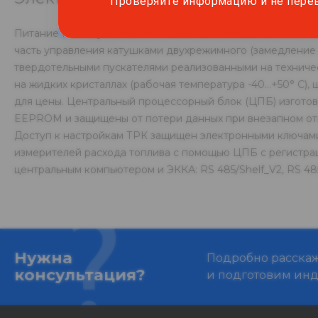
Проверяйте информацию и не пере
Питание ГРК осуществляется высококачественным ИИП с
часть управления катушками двухрежимного (замедление 
твердотельными пускателями реализованными на техничес
на жидких кристаллах (рабочая температура -40…+50° С),
для цены. Центральный процессорный блок (ЦПБ) изгото
EEPROM и защищены от потери данных при внезапном отк
Доступ к настройкам ТРК защищен электронными ключами 
измерителей расхода топлива с помощью ЦПБ с регистрац
центральным компьютером и ЭККА: RS 485/Shelf_V2, RS 485
Нужна
Подробно расскаже
консультация?
и подготовим ин