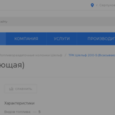
г. Серпухо
КОМПАНИЯ
УСЛУГИ
ПРОИЗВОДИ
Топливораздаточные колонки Шельф
/
ТРК Шельф 200-5 (Всасыва
ающая)
СРАВНИТЬ
Характеристики
Видов топлива
—
5