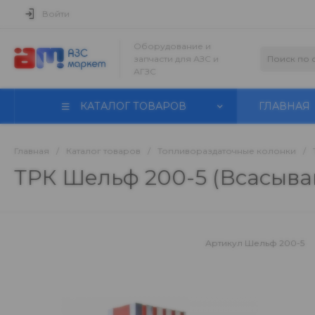
Войти
Оборудование и
запчасти для АЗС и
АГЗС
КАТАЛОГ ТОВАРОВ
ГЛАВНАЯ
Главная
/
Каталог товаров
/
Топливораздаточные колонки
/
ТРК Шельф 200-5 (Всасыв
Артикул
Шельф 200-5