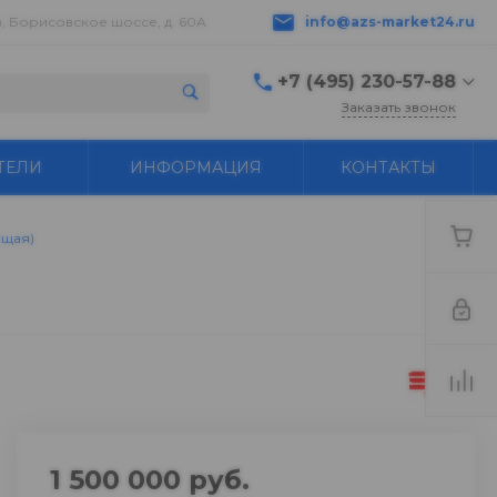
в, Борисовское шоссе, д. 60А
info@azs-market24.ru
+7 (495) 230-57-88
Заказать звонок
+7 (495) 230-57-88
ТЕЛИ
ИНФОРМАЦИЯ
КОНТАКТЫ
г. Серпухов,
Борисовское шоссе, д.
60А
пн-пт с 9:00 до 18:00 ---
ющая)
+7 496 776-18-83
Бухгалтер buh@azs-
market24.ru
info@azs-market24.ru
1 500 000 руб.