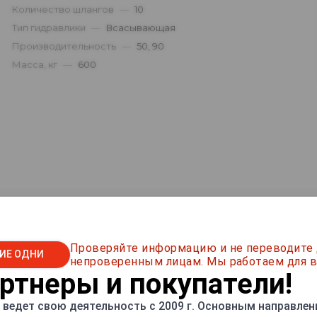
Количество шлангов
—
10
Тип гидравлики
—
Всасывающая
Производительность
—
50, 90
Масса, кг
—
600
Проверяйте информацию и не переводите
ИЕ ОДНИ
непроверенным лицам. Мы работаем для в
тнеры и покупатели!
ведет свою деятельность с 2009 г. Основным направлен