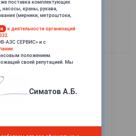
акже поставка комплектующих
 насосы, краны, рукава,
ования (мерники, метроштоки,
ия
к деятельности организаций
332.
Все товары бренда Шельф
ОВ-АЗС СЕРВИС» и с
пании.
ансовым положением.
рожащий своей репутацией. Мы
Симатов А.Б.