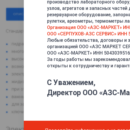
производство лабораторного обору
узлов, агрегатов и запасных частей
резервуарное оборудование, запорн
ОПИСАНИЕ
ХАРАКТЕРИСТИКИ
ДОКУМЕНТЫ
рулетки, ареометры, термометры лаб
Организация ООО «АЗС-МАРКЕТ» ИН
Стандартное оснащение
ООО «СЕРПУХОВ-АЗС СЕРВИС» ИНН 5
Любые обязательства, договоры и 
гидравлика SHELF
организацией ООО «АЗС МАРКЕТ С
многоразовая разрывная муфта
ООО «АЗС-МАРКЕТ» ИНН 5043039516
высококачественное полимерное покрытие
За годы работы мы зарекомендовал
открыты к сотрудничеству и гарант
возможность автономного режима работы со встроенн
электронный суммирующий счетчик
С Уважением,
жидкокристаллическая индикация (высота индикаторов
при отключении электроэнергии индикация сохраняетс
Директор ООО «АЗС-Ма
важные данные сохраняются неограниченное время
для защиты от несанкционированного доступа примен
ключи Dallas
Электроника