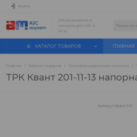
Войти
Оборудование и
запчасти для АЗС и
АГЗС
КАТАЛОГ ТОВАРОВ
ГЛАВНАЯ
Главная
/
Каталог товаров
/
Топливораздаточные колонки
/
ТРК Квант 201-11-13 напор
Артикул
Квант 201