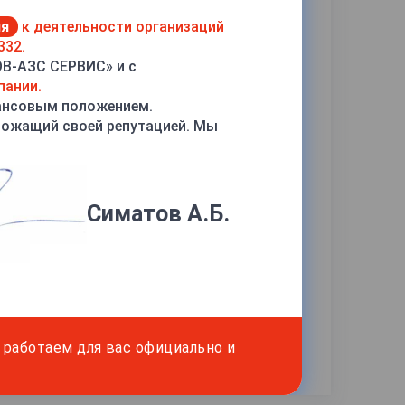
ия
к деятельности организаций
332.
ОВ-АЗС СЕРВИС» и с
пании.
ансовым положением.
рожащий своей репутацией. Мы
Симатов А.Б.
работаем для вас официально и