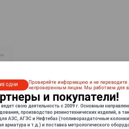
КА
напорная
Проверяйте информацию и не переводите
ИЕ ОДНИ
1
непроверенным лицам. Мы работаем для в
тнеры и покупатели!
50±10%, 80±10%
ведет свою деятельность с 2009 г. Основным направлен
дования, производство резинотехнических изделий, а т
5
 для АЗС, АГЗС и Нефтебаз (топливораздаточные колонки,
ая арматура и т.д.) и поставка метрологического оборуд
2