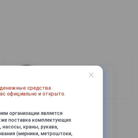
Все товары бренда Квант
 денежные средства
ас официально и открыто.
ием организации является
акже поставка комплектующих
 насосы, краны, рукава,
ования (мерники, метроштоки,