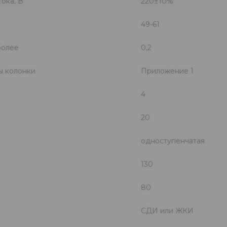
ока, В
220±10%
49-61
более
0,2
ы колонки
Приложение 1
4
20
одноступенчатая
130
80
СДИ или ЖКИ