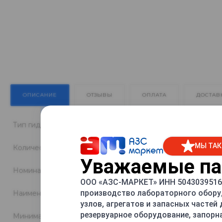
ОПИСАНИЕ
ОТЗЫВЫ
ОПЛАТА
ДОСТАВ
Тип гидравлики
МЫ ТАК
Количество видов топлива
Уважаемые пар
Номинальный расход через кран, л/мин
ООО «АЗС-МАРКЕТ» ИНН 5043039516 
производство лабораторного обору
Наименьший расход, л/мин
узлов, агрегатов и запасных частей
резервуарное оборудование, запорн
Минимальная доза выдачи л/мин