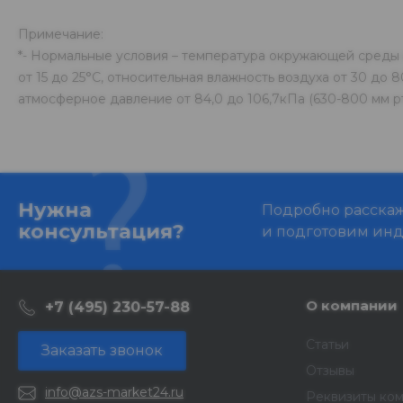
Примечание:
*- Нормальные условия – температура окружающей среды 
от 15 до 25°С, относительная влажность воздуха от 30 до 8
атмосферное давление от 84,0 до 106,7кПа (630-800 мм рт
Нужна
Подробно расскаже
консультация?
и подготовим ин
О компании
+7 (495) 230-57-88
Статьи
Заказать звонок
Отзывы
info@azs-market24.ru
Реквизиты ко