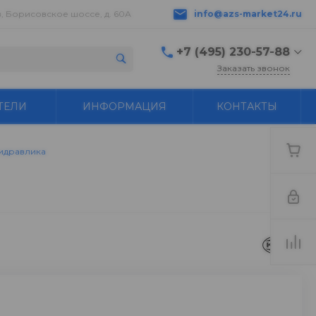
в, Борисовское шоссе, д. 60А
info@azs-market24.ru
+7 (495) 230-57-88
Заказать звонок
+7 (495) 230-57-88
ТЕЛИ
ИНФОРМАЦИЯ
КОНТАКТЫ
г. Серпухов,
Борисовское шоссе, д.
60А
пн-пт с 9:00 до 18:00 ---
гидравлика
+7 496 776-18-83
Бухгалтер buh@azs-
market24.ru
info@azs-market24.ru