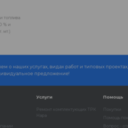
и топлива
0 % и
. мт.)
м о наших услугах, видах работ и типовых проектах
дивидуальное предложение!
Услуги
Помощь
Ремонт комплектующих ТРК
Покупки
Нара
Помощь по
мпании
Вопрос - от