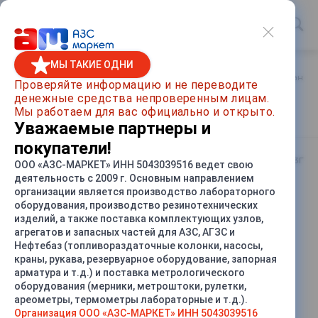
МЫ ТАКИЕ ОДНИ
Главная
/
Каталог товаров
/
Метрологическое оборудование
Проверяйте информацию и не переводите
денежные средства непроверенным лицам.
Рулетка Р50У3Г
Мы работаем для вас официально и открыто.
Уважаемые партнеры и
покупатели!
Артикул
Р50У3Г
ООО «АЗС-МАРКЕТ» ИНН 5043039516 ведет свою
деятельность с 2009 г. Основным направлением
организации является производство лабораторного
СРАВНИТЬ
оборудования, производство резинотехнических
изделий, а также поставка комплектующих узлов,
агрегатов и запасных частей для АЗС, АГЗС и
Нефтебаз (топливораздаточные колонки, насосы,
краны, рукава, резервуарное оборудование, запорная
арматура и т.д.) и поставка метрологического
оборудования (мерники, метроштоки, рулетки,
ареометры, термометры лабораторные и т.д.).
Организация ООО «АЗС-МАРКЕТ» ИНН 5043039516