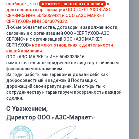
сообщает, что
не имеет никого отношения
к
деятельности организаций ООО «СЕРПУХОВ-АЗС
СЕРВИС» ИНН 5043059431 и ООО «АЗС МАРКЕТ
СЕРПУХОВ» ИНН 5043079332.
Любые обязательства, договоры и задолженности,
связанные с организацией ООО «СЕРПУХОВ-АЗС
СЕРВИС» и с организацией ООО «АЗС МАРКЕТ
СЕРПУХОВ»
не имеют отношения к деятельности
нашей компании.
ООО «АЗС-МАРКЕТ» ИНН 5043039516
самостоятельное юридическое лицо с устойчивым
финансовым положением.
За годы работы мы зарекомендовали себя как
добросовестный и надежный Поставщик,
дорожащий своей репутацией. Мы открыты к
сотрудничеству и гарантируем прозрачность каждой
сделки.
Характеристики
С Уважением,
Тип
—
С лотом
Директор ООО «АЗС-Маркет»
Материал
—
Углеродистая сталь
Длина
—
50 метров