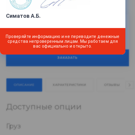
Точность
—
3 класс точности
Симатов А.Б.
13 800 руб.
Проверяйте информацию и не переводите денежные
В наличии
2
Нашли дешевле?
средства непроверенным лицам. Мы работаем для
вас официально и открыто.
ЗАКАЗАТЬ
ОПИСАНИЕ
ХАРАКТЕРИСТИКИ
ОТЗЫВЫ
Доступные опции
Груз