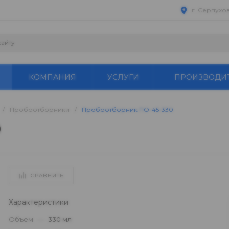
г. Серпухо
КОМПАНИЯ
УСЛУГИ
ПРОИЗВОДИ
/
Пробоотборники
/
Пробоотборник ПО-45-330
0
СРАВНИТЬ
Характеристики
Объем
—
330 мл