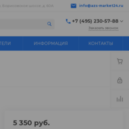
в, Борисовское шоссе, д. 60А
info@azs-market24.ru
+7 (495) 230-57-88
Заказать звонок
+7 (495) 230-57-88
ТЕЛИ
ИНФОРМАЦИЯ
КОНТАКТЫ
г. Серпухов,
Борисовское шоссе, д.
60А
пн-пт с 9:00 до 18:00 ---
+7 496 776-18-83
Бухгалтер buh@azs-
market24.ru
info@azs-market24.ru
5 350 руб.