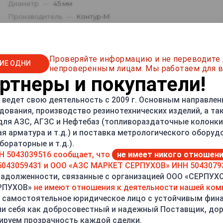
Диаметр
—
45 мм
Производитель
—
Контур-М
Проверяйте информацию и не переводите
ИЕ ОДНИ
непроверенным лицам. Мы работаем для в
тнеры и покупатели!
ведет свою деятельность с 2009 г. Основным направлен
дования, производство резинотехнических изделий, а т
 для АЗС, АГЗС и Нефтебаз (топливораздаточные колонки,
ая арматура и т.д.) и поставка метрологического оборуд
ораторные и т.д.).
Н 5043039516 сообщает, что
не имеет никого отношен
043059431 и ООО «АЗС МАРКЕТ СЕРПУХОВ» ИНН 5043079
задолженности, связанные с организацией ООО «СЕРПУХ
ЕРПУХОВ»
не имеют отношения к деятельности нашей ком
 самостоятельное юридическое лицо с устойчивым фин
ОПЛАТА
ДОСТАВКА
и себя как добросовестный и надежный Поставщик, до
ируем прозрачность каждой сделки.