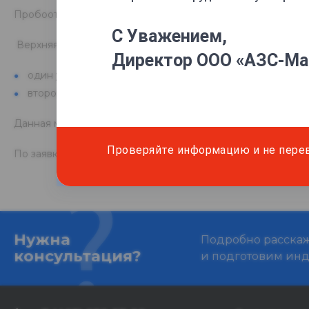
Пробоотборники для нефтепродуктов ПО-45-500, выполнен
С Уважением,
Верхняя часть закрыта крышкой представляющей собой 
Директор ООО «АЗС-Ма
один удерживает клапан в перекрытом положении, пр
второй открывает крышку в заданном месте для отбор
Данная модель используется для взятия пробы в количест
Проверяйте информацию и не пере
По заявке пробоотборник комплектуется искробезопасн
Нужна
Подробно расскаже
консультация?
и подготовим ин