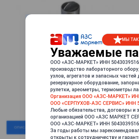
МЫ ТАК
Уважаемые пар
ООО «АЗС-МАРКЕТ» ИНН 5043039516 
производство лабораторного обору
узлов, агрегатов и запасных частей
резервуарное оборудование, запорн
рулетки, ареометры, термометры лаб
Организация ООО «АЗС-МАРКЕТ» ИН
ООО «СЕРПУХОВ-АЗС СЕРВИС» ИНН 5
Любые обязательства, договоры и 
организацией ООО «АЗС МАРКЕТ С
ООО «АЗС-МАРКЕТ» ИНН 5043039516
ОПИСАНИЕ
ХАРАКТЕРИСТИКИ
ОТЗЫВЫ
За годы работы мы зарекомендовал
открыты к сотрудничеству и гарант