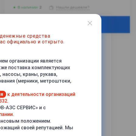
В наличии
2
Нашли дешевле?
ЗАКАЗАТЬ
 денежные средства
ас официально и открыто.
ием организации является
акже поставка комплектующих
 насосы, краны, рукава,
ования (мерники, метроштоки,
ия
к деятельности организаций
332.
ОВ-АЗС СЕРВИС» и с
пании.
ансовым положением.
рожащий своей репутацией. Мы