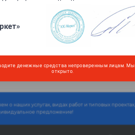
 в виде цилиндра, имеющего диаметр 45 мм и высоту 330 м
подвижную крышку управляемую двумя тросиками:
ркет»
и опускании или подъеме пробоотборника
а порции жидкости.
ве 0,33 литра с любого уровня резервуара.
водите денежные средства непроверенным лицам. Мы 
ым тросом нужной длины кратно одному метру
открыто.
м о наших услугах, видах работ и типовых проектах
дивидуальное предложение!