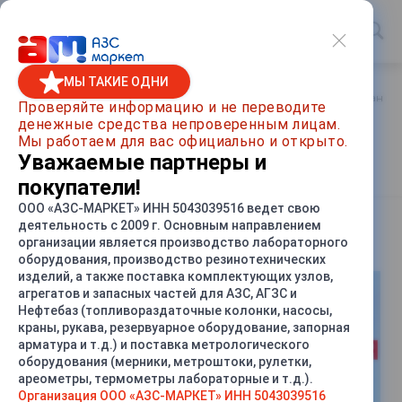
МЫ ТАКИЕ ОДНИ
Главная
/
Каталог товаров
/
Метрологическое оборудование
Проверяйте информацию и не переводите
денежные средства непроверенным лицам.
Бензочувствительная паста
Мы работаем для вас официально и открыто.
McCabe, 85 грамм
Уважаемые партнеры и
покупатели!
ООО «АЗС-МАРКЕТ» ИНН 5043039516 ведет свою
деятельность с 2009 г. Основным направлением
СРАВНИТЬ
организации является производство лабораторного
оборудования, производство резинотехнических
изделий, а также поставка комплектующих узлов,
агрегатов и запасных частей для АЗС, АГЗС и
Нефтебаз (топливораздаточные колонки, насосы,
краны, рукава, резервуарное оборудование, запорная
арматура и т.д.) и поставка метрологического
оборудования (мерники, метроштоки, рулетки,
ареометры, термометры лабораторные и т.д.).
Организация ООО «АЗС-МАРКЕТ» ИНН 5043039516