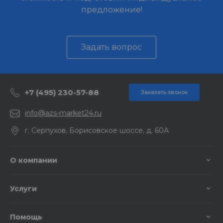
предложение!
Задать вопрос
+7 (495) 230-57-88
Заказать звонок
info@azs-market24.ru
г. Серпухов, Борисовское шоссе, д. 60А
О компании
Услуги
Помощь