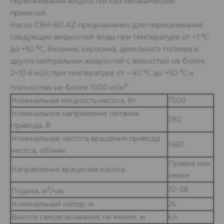
перекачивания жидкостей без механических
примесей.
Насос СВН-80-АZ предназначен для перекачивания
следующих жидкостей: воды при температуре от +1 ⁰С
до +50 ⁰С, бензина, керосина, дизельного топлива и
других нейтральных жидкостей с вязкостью не более
2×10-6 м2/с при температуре от – 40 ⁰С до +50 ⁰С и
3
плотностью не более 1000 кг/м
Номинальная мощность насоса, Вт
7500
Номинальное напряжение питания
380
привода, В
Номинальная частота вращения привода
1450
насоса, об/мин
Правое или
Направление вращения насоса
левое
3
32÷38
Подача, м
/час
Номинальный напор, м
26
Высота самовсасывания, не менее, м
6,5