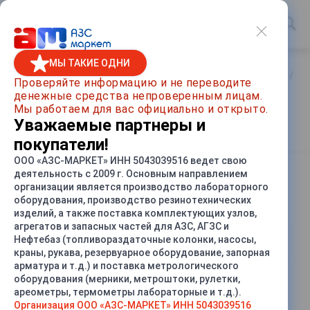
МЫ ТАКИЕ ОДНИ
Главная
/
Каталог товаров
/
Насосы и насосные агрегаты
/
Са
Проверяйте информацию и не переводите
денежные средства непроверенным лицам.
Агрегат электронасосный
Мы работаем для вас официально и открыто.
АСВН-80AZ-Т
Уважаемые партнеры и
покупатели!
ООО «АЗС-МАРКЕТ» ИНН 5043039516 ведет свою
деятельность с 2009 г. Основным направлением
СРАВНИТЬ
организации является производство лабораторного
оборудования, производство резинотехнических
изделий, а также поставка комплектующих узлов,
агрегатов и запасных частей для АЗС, АГЗС и
Нефтебаз (топливораздаточные колонки, насосы,
краны, рукава, резервуарное оборудование, запорная
арматура и т.д.) и поставка метрологического
оборудования (мерники, метроштоки, рулетки,
ареометры, термометры лабораторные и т.д.).
Организация ООО «АЗС-МАРКЕТ» ИНН 5043039516