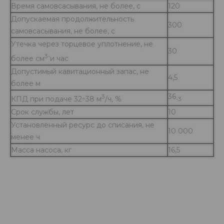
Время самовсасывания, не более, с
120
Допускаемая продолжительность
300
самовсасывания, не более, с
Утечка через торцевое уплотнение, не
30
3-
более см
и час
Допустимый кавитационный запас, не
4,5
более м
36
3
КПД при подаче 32÷38 м
/ч, %
-3
Срок службы, лет
10
Установленный ресурс до списания, не
10 000
менее ч
Масса насоса, кг
16,5