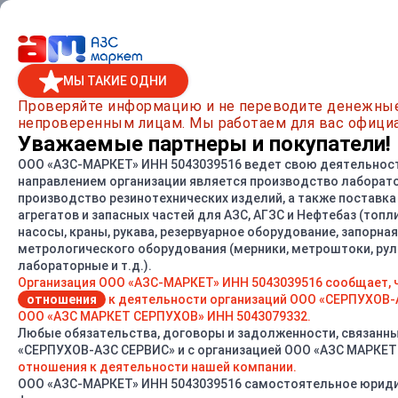
МЫ ТАКИЕ ОДНИ
Главная
/
Каталог товаров
/
Насосы и насосные агрегаты
/
Са
Проверяйте информацию и не переводите денежны
непроверенным лицам. Мы работаем для вас официа
Насос 1АСВН-80АМ
Уважаемые партнеры и покупатели!
ООО «АЗС-МАРКЕТ» ИНН 5043039516 ведет свою деятельность
направлением организации является производство лаборат
производство резинотехнических изделий, а также поставк
СРАВНИТЬ
агрегатов и запасных частей для АЗС, АГЗС и Нефтебаз (топ
насосы, краны, рукава, резервуарное оборудование, запорная 
метрологического оборудования (мерники, метроштоки, ру
лабораторные и т.д.).
Организация ООО «АЗС-МАРКЕТ» ИНН 5043039516 сообщает, 
отношения
к деятельности организаций ООО «СЕРПУХОВ-
ООО «АЗС МАРКЕТ СЕРПУХОВ» ИНН 5043079332.
Любые обязательства, договоры и задолженности, связанны
«СЕРПУХОВ-АЗС СЕРВИС» и с организацией ООО «АЗС МАРКЕ
отношения к деятельности нашей компании.
ООО «АЗС-МАРКЕТ» ИНН 5043039516 самостоятельное юриди