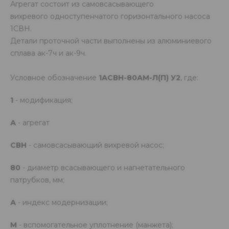
Агрегат состоит из самовсасывающего
вихревого одноступенчатого горизонтального насоса
1СВН.
Детали проточной части выполнены из алюминиевого
сплава ак-7ч и ак-9ч.
Условное обозначение
1АСВН-80АМ-Л(П) У2
, где:
1
- модификация;
А
- агрегат
СВН
- самовсасывающий вихревой насос;
80
- диаметр всасывающего и нагнетательного
патрубков, мм;
А
- индекс модернизации;
М
- вспомогательное уплотнение (манжета);