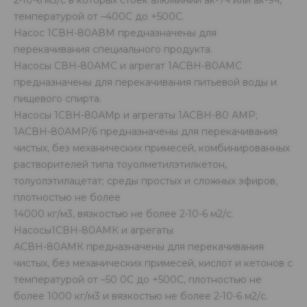
2•10-6 м3/с в которых стоек алюминий ак-7ч или ак-9ч,
температурой от –400С до +500С.
Насос 1СВН-80АВМ предназначены для
перекачивания специального продукта.
Насосы СВН-80АМС и агрегат 1АСВН-80АМС
предназначены для перекачивания питьевой воды и
пищевого спирта.
Насосы 1СВН-80АМр и агрегаты 1АСВН-80 АМР;
1АСВН-80АМР/6 предназначены для перекачивания
чистых, без механических примесей, комбинированных
растворителей типа тоуолметилэтилкетон,
толуолэтилацетат; среды простых и сложных эфиров,
плотностью не более
14000 кг/м3, вязкостью не более 2•10-6 м2/с.
Насосы1СВН-80АМК и агрегаты
АСВН-80АМК предназначены для перекачивания
чистых, без механических примесей, кислот и кетонов с
температурой от –50 0С до +500С, плотностью не
более 1000 кг/м3 и вязкостью не более 2•10-6 м2/с.