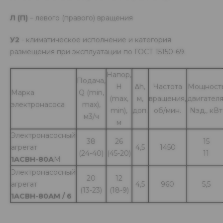
Л (П)
– левого (правого) вращения
У2
- климатическое исполнение и категория
размещения при эксплуатации по ГОСТ 15150-69.
Напор,
Подача,
Н
∆h,
Частота
Мощност
Марка
Q (min,
(max,
м,
вращения,
двигателя
электронасоса
max),
min),
доп.
об/мин.
Nэд., кВт
м3/ч
м
Электронасосный
38
26
15
агрегат
4,5
1450
(24-40)
(45-20)
11
1АСВН-80А
М
Электронасосный
20
12
агрегат
4,5
960
5,5
(13-23)
(18-9)
1АСВН-80АМ / 6