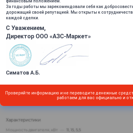
финансовым положением.
За годы работы мы зарекомендовали себя как добросовест
дорожащий своей репутацией. Мы открыты к сотрудничеству
каждой сделки.
С Уважением,
Директор ООО «АЗС-Маркет»
Симатов А.Б.
Проверяйте информацию и не переводите денежные средс
работаем для вас официально и от
Насос левого или правого вращения
1АСВН-80АМ
-
Л(П)
Характеристики
Мощность двигателя, кВт
—
11, 15, 5,5