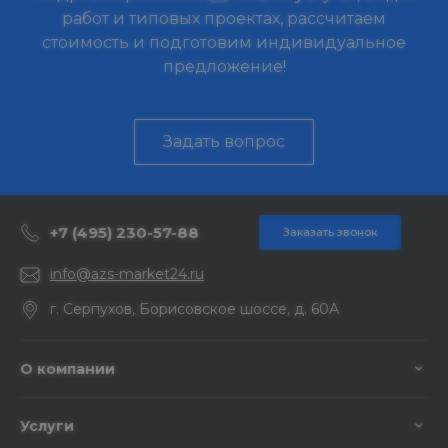
работ и типовых проектах, рассчитаем
стоимость и подготовим индивидуальное
предложение!
Задать вопрос
+7 (495) 230-57-88
Заказать звонок
info@azs-market24.ru
г. Серпухов, Борисовское шоссе, д. 60А
О компании
Услуги