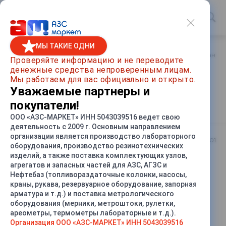
МЫ ТАКИЕ ОДНИ
Главная
/
Каталог товаров
/
Метрологическое оборудование
Проверяйте информацию и не переводите
денежные средства непроверенным лицам.
Мерник М2Р-5-01 Нержавеющая
Мы работаем для вас официально и открыто.
сталь, Без пеногасителя, Нижний
Уважаемые партнеры и
слив
покупатели!
ООО «АЗС-МАРКЕТ» ИНН 5043039516 ведет свою
деятельность с 2009 г. Основным направлением
организации является производство лабораторного
Артикул
М2Р-5-01
оборудования, производство резинотехнических
изделий, а также поставка комплектующих узлов,
агрегатов и запасных частей для АЗС, АГЗС и
СРАВНИТЬ
Нефтебаз (топливораздаточные колонки, насосы,
краны, рукава, резервуарное оборудование, запорная
арматура и т.д.) и поставка метрологического
оборудования (мерники, метроштоки, рулетки,
ареометры, термометры лабораторные и т.д.).
Организация ООО «АЗС-МАРКЕТ» ИНН 5043039516