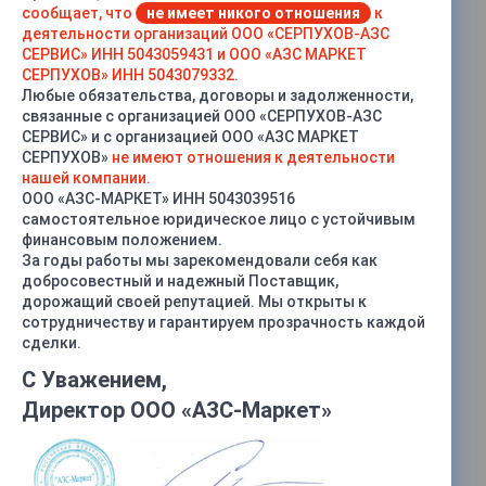
сообщает, что
не имеет никого отношения
к
деятельности организаций ООО «СЕРПУХОВ-АЗС
СЕРВИС» ИНН 5043059431 и ООО «АЗС МАРКЕТ
СЕРПУХОВ» ИНН 5043079332.
Любые обязательства, договоры и задолженности,
связанные с организацией ООО «СЕРПУХОВ-АЗС
СЕРВИС» и с организацией ООО «АЗС МАРКЕТ
СЕРПУХОВ»
не имеют отношения к деятельности
нашей компании.
ООО «АЗС-МАРКЕТ» ИНН 5043039516
самостоятельное юридическое лицо с устойчивым
финансовым положением.
За годы работы мы зарекомендовали себя как
добросовестный и надежный Поставщик,
дорожащий своей репутацией. Мы открыты к
сотрудничеству и гарантируем прозрачность каждой
сделки.
С Уважением,
Директор ООО «АЗС-Маркет»
Характеристики
Тип
—
Эталонный 2-го разряда