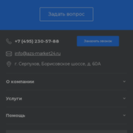
Задать вопрос
+7 (495) 230-57-88
Заказать звонок
info@azs-market24.ru
г. Серпухов, Борисовское шоссе, д. 60А
О компании
Услуги
Помощь