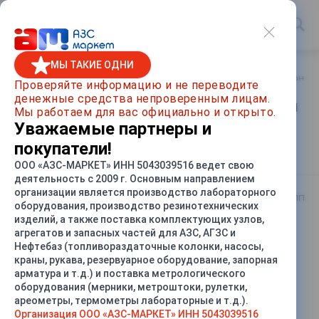
МЫ ТАКИЕ ОДНИ
Главная
/
Каталог товаров
/
Метрологическое оборудование
Проверяйте информацию и не переводите
денежные средства непроверенным лицам.
Мерник М2Р-20-01П Углеродистая
Мы работаем для вас официально и открыто.
сталь, С пеногасителем, Нижний
Уважаемые партнеры и
слив
покупатели!
ООО «АЗС-МАРКЕТ» ИНН 5043039516 ведет свою
деятельность с 2009 г. Основным направлением
организации является производство лабораторного
Артикул
М2Р-20-01П
оборудования, производство резинотехнических
изделий, а также поставка комплектующих узлов,
агрегатов и запасных частей для АЗС, АГЗС и
СРАВНИТЬ
Нефтебаз (топливораздаточные колонки, насосы,
краны, рукава, резервуарное оборудование, запорная
арматура и т.д.) и поставка метрологического
оборудования (мерники, метроштоки, рулетки,
ареометры, термометры лабораторные и т.д.).
Организация ООО «АЗС-МАРКЕТ» ИНН 5043039516