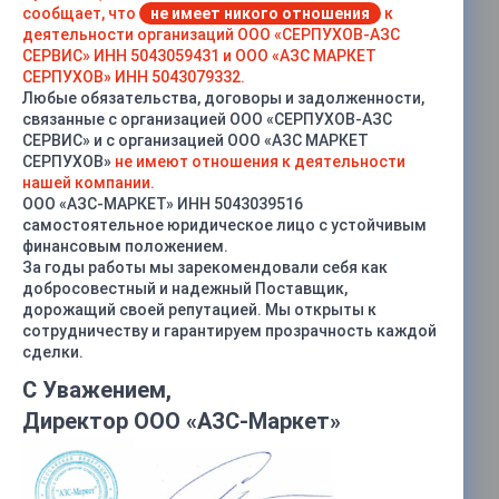
сообщает, что
не имеет никого отношения
к
деятельности организаций ООО «СЕРПУХОВ-АЗС
СЕРВИС» ИНН 5043059431 и ООО «АЗС МАРКЕТ
СЕРПУХОВ» ИНН 5043079332.
Любые обязательства, договоры и задолженности,
связанные с организацией ООО «СЕРПУХОВ-АЗС
СЕРВИС» и с организацией ООО «АЗС МАРКЕТ
СЕРПУХОВ»
не имеют отношения к деятельности
нашей компании.
ООО «АЗС-МАРКЕТ» ИНН 5043039516
самостоятельное юридическое лицо с устойчивым
финансовым положением.
За годы работы мы зарекомендовали себя как
добросовестный и надежный Поставщик,
дорожащий своей репутацией. Мы открыты к
сотрудничеству и гарантируем прозрачность каждой
сделки.
С Уважением,
Директор ООО «АЗС-Маркет»
Характеристики
Тип
—
Эталонный 2-го разряда