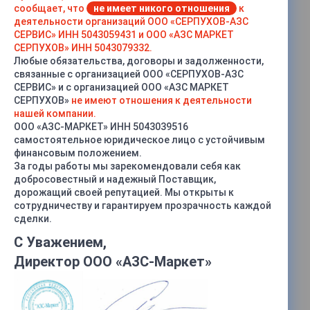
сообщает, что
не имеет никого отношения
к
деятельности организаций ООО «СЕРПУХОВ-АЗС
СЕРВИС» ИНН 5043059431 и ООО «АЗС МАРКЕТ
СЕРПУХОВ» ИНН 5043079332.
Любые обязательства, договоры и задолженности,
связанные с организацией ООО «СЕРПУХОВ-АЗС
СЕРВИС» и с организацией ООО «АЗС МАРКЕТ
СЕРПУХОВ»
не имеют отношения к деятельности
нашей компании.
ООО «АЗС-МАРКЕТ» ИНН 5043039516
самостоятельное юридическое лицо с устойчивым
финансовым положением.
За годы работы мы зарекомендовали себя как
добросовестный и надежный Поставщик,
дорожащий своей репутацией. Мы открыты к
сотрудничеству и гарантируем прозрачность каждой
сделки.
С Уважением,
Клапан отсечной поплавковый
КОП
(алюминий)
Директор ООО «АЗС-Маркет»
Характеристики