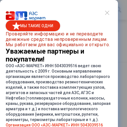
МЫ ТАКИЕ ОДНИ
Главная
/
Каталог товаров
/
Резервуарное оборудование
/
Проверяйте информацию и не переводите
денежные средства непроверенным лицам.
Клапан отсечной поплавковый
Мы работаем для вас официально и открыто.
КОП
Уважаемые партнеры и
покупатели!
ООО «АЗС-МАРКЕТ» ИНН 5043039516 ведет свою
деятельность с 2009 г. Основным направлением
СРАВНИТЬ
организации является производство лабораторного
оборудования, производство резинотехнических
изделий, а также поставка комплектующих узлов,
агрегатов и запасных частей для АЗС, АГЗС и
Нефтебаз (топливораздаточные колонки, насосы,
краны, рукава, резервуарное оборудование, запорная
арматура и т.д.) и поставка метрологического
оборудования (мерники, метроштоки, рулетки,
ареометры, термометры лабораторные и т.д.).
Организация ООО «АЗС-МАРКЕТ» ИНН 5043039516