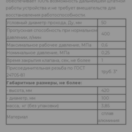
обеспечивает 100% возможность дальнейшей штатной
работы устройства и не требует вмешательств для
восстановления работоспособности.
Условный диаметр прохода, Ду, мм
50
Пропускная способность при нормальном
400
давлении, л/мин
Максимальное рабочее давление, МПа
0,6
Номинальное давление, МПа
0,25
Время закрытия клапана, сек, не более
1
Присоединительная резьба по ГОСТ
труб. 3"
24705-81
Габаритные размеры, не более:
- высота, мм
420
- диаметр, мм
100
масса, кг (без упаковки)
3,85
сплав
Материал
алюминия