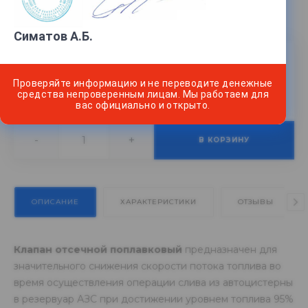
Диаметр
—
50
Симатов А.Б.
15 000 руб.
Проверяйте информацию и не переводите денежные
средства непроверенным лицам. Мы работаем для
В наличии
5
Нашли дешевле?
вас официально и открыто.
-
+
В КОРЗИНУ
ОПИСАНИЕ
ХАРАКТЕРИСТИКИ
ОТЗЫВЫ
Клапан отсечной поплавковый
предназначен для
значительного снижения скорости потока топлива во
время осуществления операции слива из автоцистерны
в резервуар АЗС при достижении уровнем топлива 95%