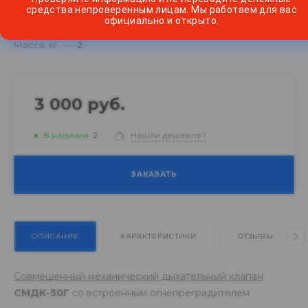
Тип
—
СМДК
средства непроверенным лицам. Мы работаем для вас
официально и открыто.
Диаметр
—
50
Масса, кг
—
2
3 000 руб.
В наличии
2
Нашли дешевле?
ЗАКАЗАТЬ
ОПИСАНИЕ
ХАРАКТЕРИСТИКИ
ОТЗЫВЫ
Совмещенный механический дыхательный клапан
СМДК-50Г
со встроенным огнепреградителем