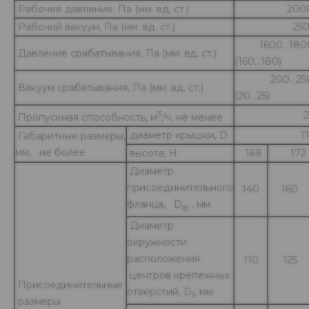
Рабочее давление, Па (мм. вд. ст.)
2000 (
Рабочий вакуум, Па (мм. вд. ст.)
250 (2
1600...180
Давление срабатывания, Па (мм. вд. ст.)
(160...180)
200...25
Вакуум срабатывания, Па (мм. вд. ст.)
(20...25)
3
2
Пропускная способность, м
/ч, не менее
диаметр крышки, D
11
Габаритные размеры,
мм, не более
высота, Н
169
172
Диаметр
присоединительного
140
160
фланца, D
, мм
ф
Диаметр
окружности
расположения
110
125
центров крепежных
Присоединительные
отверстий, D
, мм
1
размеры