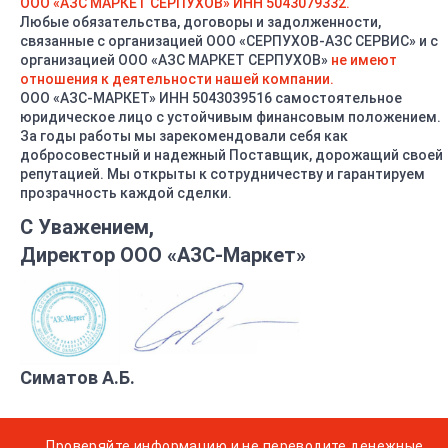
ООО «АЗС МАРКЕТ СЕРПУХОВ» ИНН 5043079332.
Любые обязательства, договоры и задолженности,
связанные с организацией ООО «СЕРПУХОВ-АЗС СЕРВИС» и с
организацией ООО «АЗС МАРКЕТ СЕРПУХОВ»
не имеют
отношения к деятельности нашей компании.
ООО «АЗС-МАРКЕТ» ИНН 5043039516 самостоятельное
юридическое лицо с устойчивым финансовым положением.
За годы работы мы зарекомендовали себя как
добросовестный и надежный Поставщик, дорожащий своей
репутацией. Мы открыты к сотрудничеству и гарантируем
прозрачность каждой сделки.
С Уважением,
Директор ООО «АЗС-Маркет»
Совмещенный механический дыхательный клапан
СМДК-50Г
со встроенным огнепреградителем
Симатов А.Б.
Характеристики
Проверяйте информацию и не переводите денежные