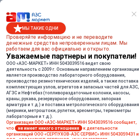
МЫ ТАКИЕ ОДНИ
Главная
/
Каталог товаров
/
Резервуарное оборудование
/
Проверяйте информацию и не переводите
денежные средства непроверенным лицам. Мы
Клапана дыхательные СМДК-50Г
работаем для вас официально и открыто.
Уважаемые партнеры и покупатели!
ООО «АЗС-МАРКЕТ» ИНН 5043039516 ведет свою
деятельность с 2009 г. Основным направлением организации
СРАВНИТЬ
является производство лабораторного оборудования,
производство резинотехнических изделий, а также поставка
комплектующих узлов, агрегатов и запасных частей для АЗС,
АГЗС и Нефтебаз (топливораздаточные колонки, насосы,
краны, рукава, резервуарное оборудование, запорная
арматура и т.д.) и поставка метрологического оборудования
(мерники, метроштоки, рулетки, ареометры, термометры
лабораторные и т.д.).
Организация ООО «АЗС-МАРКЕТ» ИНН 5043039516 сообщает,
что
не имеет никого отношения
к деятельности
организаций ООО «СЕРПУХОВ-АЗС СЕРВИС» ИНН 5043059431 и