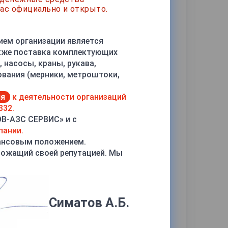
ас официально и открыто.
ием организации является
акже поставка комплектующих
 насосы, краны, рукава,
ования (мерники, метроштоки,
ия
к деятельности организаций
332.
ОВ-АЗС СЕРВИС» и с
пании.
ансовым положением.
рожащий своей репутацией. Мы
Симатов А.Б.