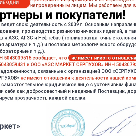
ИЕ ОДНИ
непроверенным лицам. Мы работаем для в
тнеры и покупатели!
ведет свою деятельность с 2009 г. Основным направлен
дования, производство резинотехнических изделий, а т
ОТЗЫВЫ
ОПЛАТА
ДОСТАВКА
 для АЗС, АГЗС и Нефтебаз (топливораздаточные колонки,
ая арматура и т.д.) и поставка метрологического оборуд
-130-Э
состоит из:
ораторные и т.д.).
Н 5043039516 сообщает, что
не имеет никого отношен
mass 83F
, с насосным агрегатом КМН-125-100-160Е:
043059431 и ООО «АЗС МАРКЕТ СЕРПУХОВ» ИНН 5043079
задолженности, связанные с организацией ООО «СЕРПУХ
ЕРПУХОВ»
не имеют отношения к деятельности нашей ком
 самостоятельное юридическое лицо с устойчивым фин
и себя как добросовестный и надежный Поставщик, до
ируем прозрачность каждой сделки.
ркет»