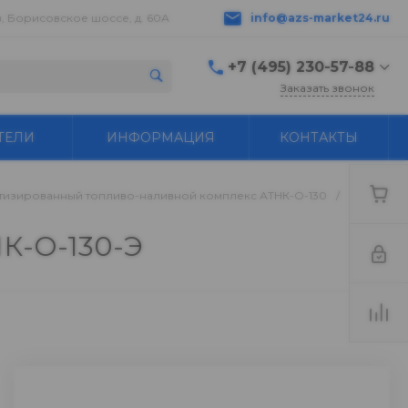
в, Борисовское шоссе, д. 60А
info@azs-market24.ru
+7 (495) 230-57-88
Заказать звонок
+7 (495) 230-57-88
ТЕЛИ
ИНФОРМАЦИЯ
КОНТАКТЫ
г. Серпухов,
Борисовское шоссе, д.
60А
пн-пт с 9:00 до 18:00 ---
тизированный топливо-наливной комплекс АТНК-О-130
/
+7 496 776-18-83
Бухгалтер buh@azs-
market24.ru
К-О-130-Э
info@azs-market24.ru