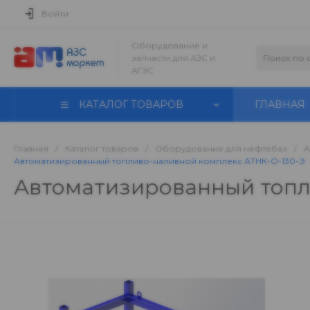
Войти
Оборудование и
запчасти для АЗС и
АГЗС
КАТАЛОГ ТОВАРОВ
ГЛАВНАЯ
Главная
/
Каталог товаров
/
Оборудование для нефтебаз
/
А
Автоматизированный топливо-наливной комплекс АТНК-О-130-Э
Автоматизированный топл