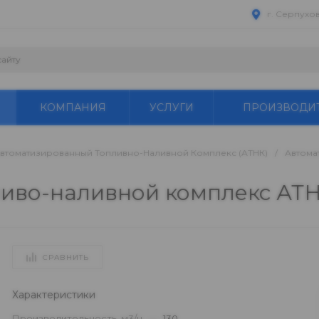
г. Серпухо
КОМПАНИЯ
УСЛУГИ
ПРОИЗВОДИ
втоматизированный Топливно-Наливной Комплекс (АТНК)
/
Автома
иво-наливной комплекс АТН
СРАВНИТЬ
Характеристики
Производительность, м3/ч
—
130