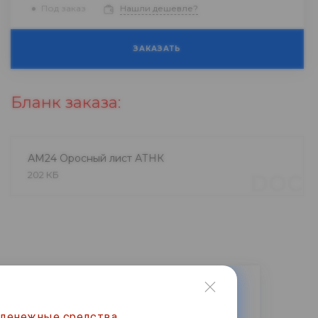
Под заказ
Нашли дешевле?
ЗАКАЗАТЬ
Бланк заказа:
АМ24 Оросный лист АТНК
202 КБ
DOC
 денежные средства