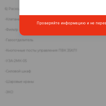
3
6) Расход 130 м
/ч
-Клапаны электромагнитные
Проверяйте информацию и не пере
-Фильтр
-Газоотделитель
-Кнопочные посты управления ПВК 35ХЛ1
-УЗА-2МК-05
-Силовой шкаф
-Шаровые краны
-ЗКО