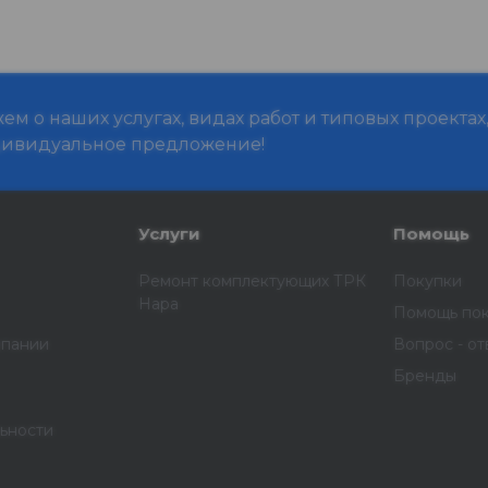
м о наших услугах, видах работ и типовых проектах
дивидуальное предложение!
Услуги
Помощь
Ремонт комплектующих ТРК
Покупки
Нара
Помощь по
мпании
Вопрос - от
Бренды
ьности